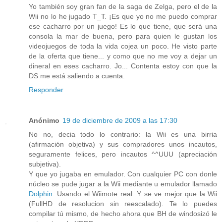
Yo también soy gran fan de la saga de Zelga, pero el de la
Wii no lo he jugado T_T. ¡Es que yo no me puedo comprar
ese cacharro por un juego! Es lo que tiene, que será una
consola la mar de buena, pero para quien le gustan los
videojuegos de toda la vida cojea un poco. He visto parte
de la oferta que tiene... y como que no me voy a dejar un
dineral en eses cacharro. Jo... Contenta estoy con que la
DS me está saliendo a cuenta.
Responder
Anónimo
19 de diciembre de 2009 a las 17:30
No no, decia todo lo contrario: la Wii es una birria
(afirmación objetiva) y sus compradores unos incautos,
seguramente felices, pero incautos ^^UUU (apreciación
subjetiva).
Y que yo jugaba en emulador. Con cualquier PC con donle
núcleo se pude jugar a la Wii mediante u emulador llamado
Dolphin
. Usando el Wiimote real. Y se ve mejor que la Wii
(FullHD de resolucion sin reescalado). Te lo puedes
compilar tú mismo, de hecho ahora que BH de windosizó le