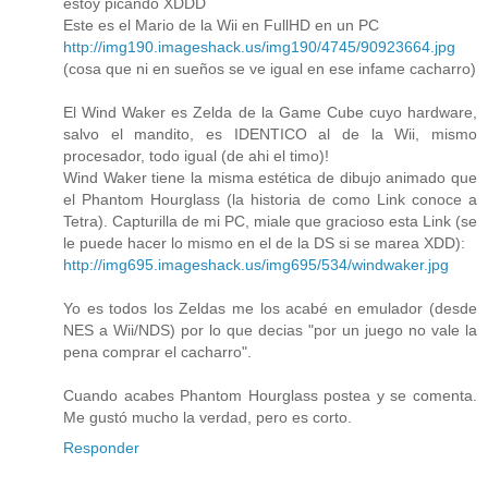
estoy picando XDDD
Este es el Mario de la Wii en FullHD en un PC
http://img190.imageshack.us/img190/4745/90923664.jpg
(cosa que ni en sueños se ve igual en ese infame cacharro)
El Wind Waker es Zelda de la Game Cube cuyo hardware,
salvo el mandito, es IDENTICO al de la Wii, mismo
procesador, todo igual (de ahi el timo)!
Wind Waker tiene la misma estética de dibujo animado que
el Phantom Hourglass (la historia de como Link conoce a
Tetra). Capturilla de mi PC, miale que gracioso esta Link (se
le puede hacer lo mismo en el de la DS si se marea XDD):
http://img695.imageshack.us/img695/534/windwaker.jpg
Yo es todos los Zeldas me los acabé en emulador (desde
NES a Wii/NDS) por lo que decias "por un juego no vale la
pena comprar el cacharro".
Cuando acabes Phantom Hourglass postea y se comenta.
Me gustó mucho la verdad, pero es corto.
Responder