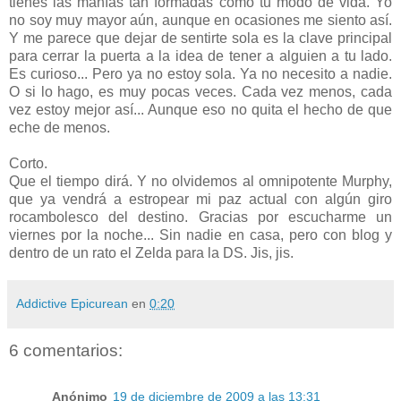
tienes las manías tan formadas como tu modo de vida. Yo
no soy muy mayor aún, aunque en ocasiones me siento así.
Y me parece que dejar de sentirte sola es la clave principal
para cerrar la puerta a la idea de tener a alguien a tu lado.
Es curioso... Pero ya no estoy sola. Ya no necesito a nadie.
O si lo hago, es muy pocas veces. Cada vez menos, cada
vez estoy mejor así... Aunque eso no quita el hecho de que
eche de menos.
Corto.
Que el tiempo dirá. Y no olvidemos al omnipotente Murphy,
que ya vendrá a estropear mi paz actual con algún giro
rocambolesco del destino. Gracias por escucharme un
viernes por la noche... Sin nadie en casa, pero con blog y
dentro de un rato el Zelda para la DS. Jis, jis.
Addictive Epicurean
en
0:20
6 comentarios:
Anónimo
19 de diciembre de 2009 a las 13:31