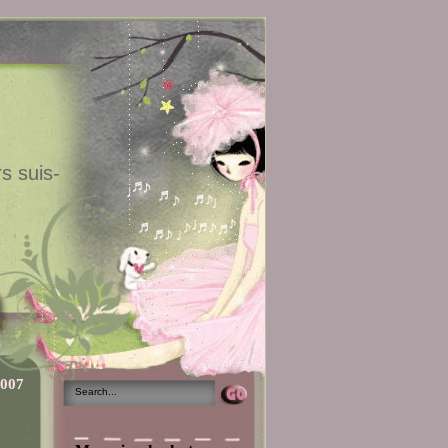
s suis-
2007