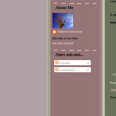
casa
About Me
1 c
Anóni
Addictive Epicurean
Ella baila en los hilos
Ver todo mi perfil
Alors suis-moi...
Entradas
Comentarios
16
Publ
Ent
Subs