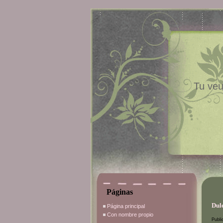
Tu veu
Páginas
Dulc
Página principal
Con nombre propio
Publi