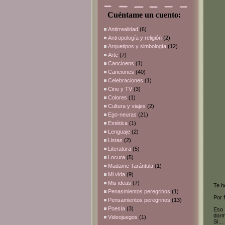
Cuéntame un cuento:
Antirrealidad
(6)
Antropología y religión
(2)
Arquetipos y simbología
(12)
Arte
(7)
Cancioens
(1)
Canciones
(40)
Celebraciones
(1)
Cine y TV
(3)
Colores
(1)
Cultura y viajes
(2)
Ego-neuras
(21)
Estética
(1)
Lenguaje
(2)
Listas
(2)
Literatura
(5)
Locura
(5)
Madame Tarántula
(1)
Mi vida
(9)
Mis ideas
(7)
Te h
Penasmientos peregrinos
(1)
Por 
Pensamientos peregrinos
(13)
Poesía
(3)
Eso 
dorm
Videojuegos
(1)
Sí..