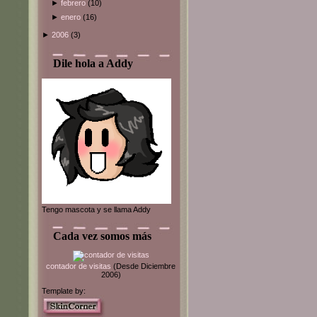
►
febrero
(10)
►
enero
(16)
►
2006
(3)
Dile hola a Addy
Tengo mascota y se llama Addy
Cada vez somos más
contador de visitas
(Desde Diciembre
2006)
Template by: