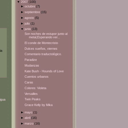
▼
2007
(100)
►
octubre
(7)
►
septiembre
(15)
►
agosto
(5)
►
julio
(1)
▼
junio
(13)
Son noches de estupor junto al
metal,Esperando ver...
El conde de Montecristo
Dulces sueños, viernes
ia
Comentario traductológico.
Paradize
Mudanzas
Kate Bush - Hounds of Love
Cuentos urbanos
Caras
Colores: Violeta
Versailles
Twin Peaks
igua
Grace Kelly by Mika
►
mayo
(1)
►
abril
(16)
►
marzo
(16)