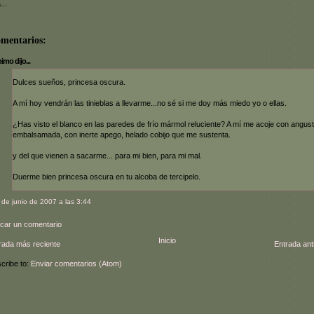
...
omentarios:
mo dijo...
Dulces sueños, princesa oscura.
A mí hoy vendrán las tinieblas a llevarme...no sé si me doy más miedo yo o ellas.
¿Has visto el blanco en las paredes de frío mármol reluciente? A mí me acoje con angust
embalsamada, con inerte apego, helado cobijo que me sustenta.
y del que vienen a sacarme... para mi bien, para mi mal.
Duerme bien princesa oscura en tu alcoba de tercipelo.
 de junio de 2007 a las 3:44
icar un comentario
Inicio
rada más reciente
Entrada ant
cribe to:
Enviar comentarios (Atom)