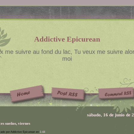
Addictive Epicurean
x me suivre au fond du lac, Tu veux me suivre alor
moi
sábado, 16 de junio de 
es sueños, viernes
cado por Addictive Epicurean en
1:44