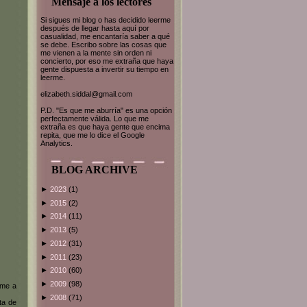
Mensaje a los lectores
Si sigues mi blog o has decidido leerme
después de llegar hasta aquí por
casualidad, me encantaría saber a qué
se debe. Escribo sobre las cosas que
me vienen a la mente sin orden ni
concierto, por eso me extraña que haya
gente dispuesta a invertir su tiempo en
leerme.
elizabeth.siddal@gmail.com
P.D. "Es que me aburría" es una opción
perfectamente válida. Lo que me
extraña es que haya gente que encima
repita, que me lo dice el Google
Analytics.
BLOG ARCHIVE
►
2023
(1)
►
2015
(2)
►
2014
(11)
►
2013
(5)
►
2012
(31)
►
2011
(23)
►
2010
(60)
►
2009
(98)
rme a
►
2008
(71)
ta de